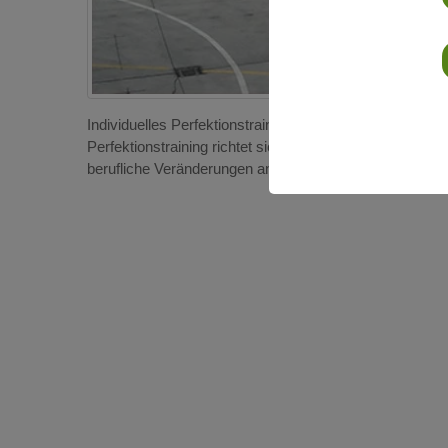
Individuelles Perfektionstraining auf zwei verschied
Perfektionstraining richtet sich an Fahrer mit Bus Führe
berufliche Veränderungen andere Fahrztygtypen fahren 