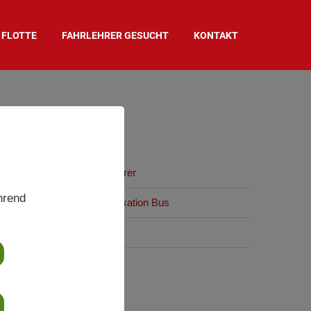
FLOTTE
FAHRLEHRER GESUCHT
KONTAKT
UNTERSEITEN
5 Module für Berufskraftfahrer
hrend
Beschleunigte Grundqualifikation Bus
Perfektionstraining
ÖFFNUNGSZEITEN
iliale Potsdam: