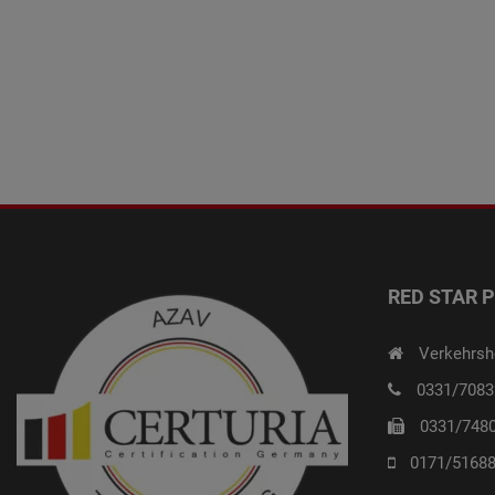
RED STAR 
Verkehrsh
0331/7083
0331/748
0171/5168