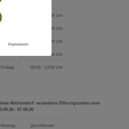
Montag:
08:00 - 16:00 Uhr
Dienstag:
08:00 - 18:00 Uhr
Mittwoch:
08:00 - 16:00 Uhr
Impressum
Donnerstag:
08:00 - 18:00 Uhr
Freitag:
08:00 - 13:00 Uhr
iliale Michendorf: veränderte Öffnungszeiten vom
3.08.26 - 07.08.26
Montag:
geschlossen