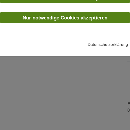
Nur notwendige Cookies akzeptieren
enen Bussen mit und ohne Anhänger kann angeboten werden. Das
rschein, die z.B. lange nicht gefahren sind oder jetzt durch
Datenschutzerklärung
sollen.
F
0